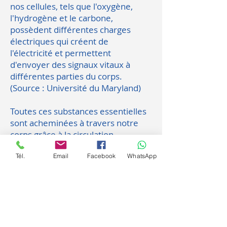
nos cellules, tels que l'oxygène,
l'hydrogène et le carbone,
possèdent différentes charges
électriques qui créent de
l'électricité et permettent
d'envoyer des signaux vitaux à
différentes parties du corps.
(Source : Université du Maryland)
Toutes ces substances essentielles
sont acheminées à travers notre
corps grâce à la circulation
sanguine.
Tél.
Email
Facebook
WhatsApp
À la fois la circulation sanguine et
l'électricité jouent un rôle capital
dans le maintien d'un
fonctionnement physiologique
optimal.