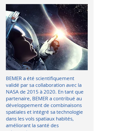
BEMER a été scientifiquement
validé par sa collaboration avec la
NASA de 2015 à 2020. En tant que
partenaire, BEMER a contribué au
développement de combinaisons
spatiales et intégré sa technologie
dans les vols spatiaux habités,
améliorant la santé des