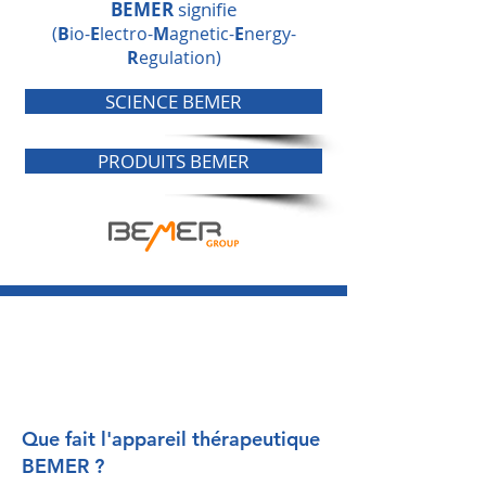
BEMER
signifie
(
B
io-
E
lectro-
M
agnetic-
E
nergy-
R
egulation)
SCIENCE BEMER
PRODUITS BEMER
8 minutes, c’est tout ce
dont vous avez besoin
Que fait l'appareil thérapeutique
BEMER ?